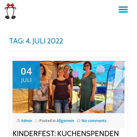
TO
Skip
to
NA
content
TAG:
4. JULI 2022
04
JULI
Admin
Posted in
Allgemein
No comments
KINDERFEST: KUCHENSPENDEN